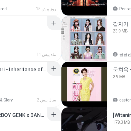
ared
15 روز پیش
Peeray
갑자기
23.9 MB
11 ماه پیش
금금
Wrath & Glory - Aeldari - Inheritance of Embers.pdf
문희옥 
2.9 MB
& Glory
2 سال پیش
castor
KICAU MANIA - NDARBOY GENK x BANDITOZ YAOW 86 (OFFICIAL LYRIC VIDEO) GAS POL NDANGAK
178.3 MB