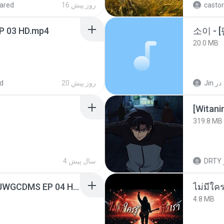
ared
16 روز پیش
castor
EP 03 HD.mp4
20.0 MB
d
20 روز پیش
Jin
در
[Witan
319.8 MB
4 سال پیش
DRTY
[Witanime.com] TSTJWGCDMS EP 04 HD.mp4
4.8 MB