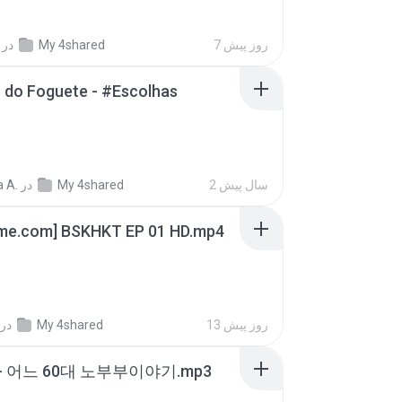
در
My 4shared
7 روز پیش
 do Foguete - #Escolhas
 A.
در
My 4shared
2 سال پیش
ime.com] BSKHKT EP 01 HD.mp4
در
My 4shared
13 روز پیش
- 어느 60대 노부부이야기.mp3