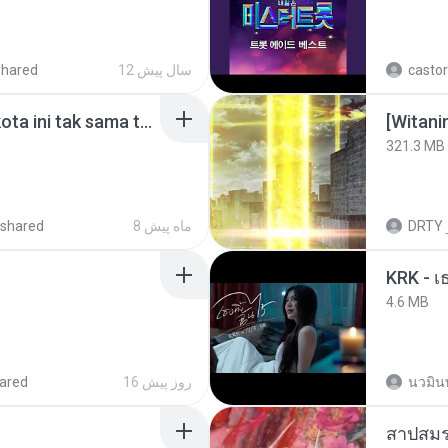
shared
12 سال پیش
castor
Nadhif Basalamah - kota ini tak sama tanpamu (Official Lyric Video).mp3
[Witan
321.3 MB
shared
8 ماه پیش
DRTY
4.6 MB
ared
16 روز پیش
นวมิน
สาปสมร