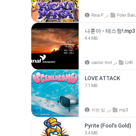
Rina P.
در
Foler Baru
나훈아 - 테스형!.mp3
4.4 MB
castor-trot
در
LHR
LOVE ATTACK
7.1 MB
지빈 임.
در
mp3
Pyrite (Fool's Gold)
3.4 MB