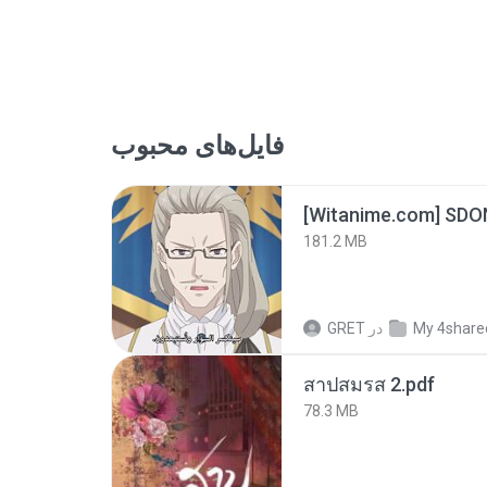
فایل‌های محبوب
[Witanime.com] SDO
181.2 MB
GRET
در
My 4share
สาปสมรส 2.pdf
78.3 MB