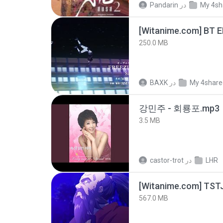
Pandarin
در
My 4sh
[Witanime.com] BT 
250.0 MB
BAXK
در
My 4share
강민주 - 회룡포.mp3
3.5 MB
castor-trot
در
LHR
567.0 MB