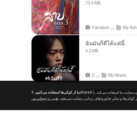
73.4 MB
Pandarin
در
My 4sh
ฉันมันก็ดีได้แค่นี้
4.2 MB
D
در
My Music
ما از کوکی‌ها استفاده می‌کنیم.
4shared از کوکی‌ها و سایر فناوری‌های ردیابی برای درک اینکه بازدیدکنندگان ما از کجا می‌آیند و بهبود تجربه مرور شما در وب‌سایت ما استفاده می‌کند. با
252 KB
از کوکی‌ها و سایر فناوری‌های ردیابی رضایت می‌دهید
تغییر ترجیحات من
margob
در
My 4sha