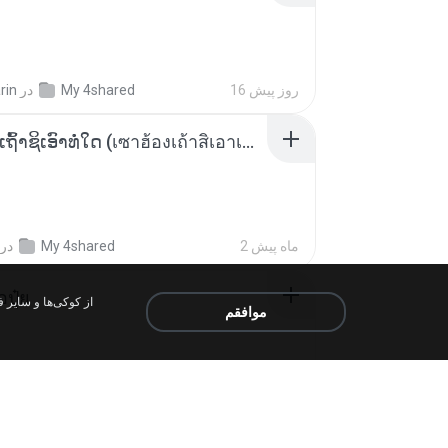
rin
در
My 4shared
16 روز پیش
ເຊົາຮ້ອງເຖົ້າຊິເອົາທໍ່ໃດ (เซาฮ้องเถ้าสิเอาเท่าใด) ບຸນເກີດ ຫນູຫ່ວງ ft. ໂສພາ ຈຸນທະລາ
در
My 4shared
2 ماه پیش
้อปุ๋ย
موافقم
.
در
Liked tracks
حدود یک سال پیش