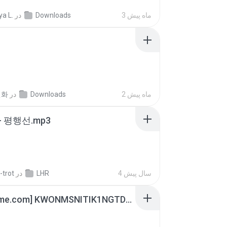
a L.
در
Downloads
3 ماه پیش
선화
در
Downloads
2 ماه پیش
- 평행선.mp3
-trot
در
LHR
4 سال پیش
[Witanime.com] KWONMSNITIK1NGTDNN EP 05 HD.mp4