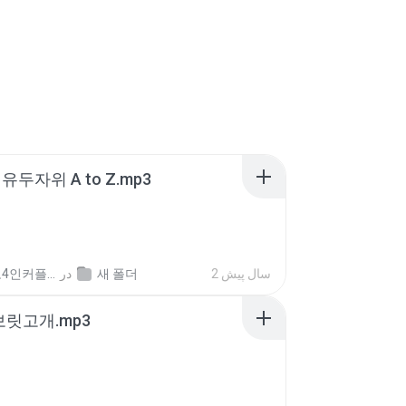
유두자위 A to Z.mp3
좀비고4인커플 좀.
در
새 폴더
2 سال پیش
 보릿고개.mp3