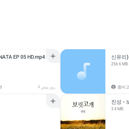
NATA EP 05 HD.mp4
신유리) 
256.6 MB
d
4 روز پیش
진성 -
3.4 MB