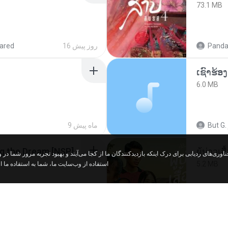
73.1 MB
ared
16 روز پیش
Panda
6.0 MB
9 ماه پیش
But G.
Tomodachi Life Living the Dream [NSP].torrent
ผู้บ่าวเสื
5.2 MB
استفاده از وب‌سایت ما، شما به استفاده ما .
red
2 ماه پیش
Mith 9