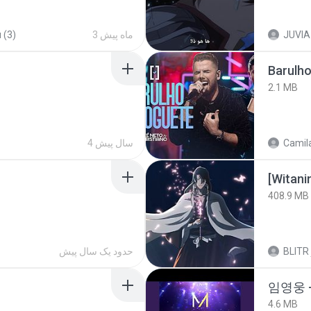
 (3)
3 ماه پیش
JUVIA
Barulho
2.1 MB
4 سال پیش
Camila
[Witan
408.9 MB
حدود یک سال پیش
BLITR
임영웅 
4.6 MB