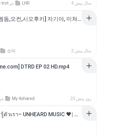
-trot
در
LHR
4 سال پیش
소이 - [펨돔,오컨,시오후키] 자기야, 미쳐볼래 #남성향 #ASMR #펨돔 #여공남수 #19금.mp3
소이
2 سال پیش
ime.com] DTRD EP 02 HD.mp4
در
My 4shared
23 روز پیش
ไม่มีใครรู้ตัวเรา– UNHEARD MUSIC 🖤| Official Lyric Video | เพลงสู้ชีวิต