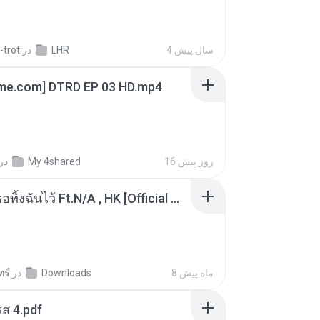
-trot
در
LHR
4 سال پیش
ime.com] DTRD EP 03 HD.mp4
در
My 4shared
16 روز پیش
KRK - เธอทิ้งฉันไว้ Ft.N/A , HK [Official MV]
ทร์
در
Downloads
8 ماه پیش
ส 4.pdf