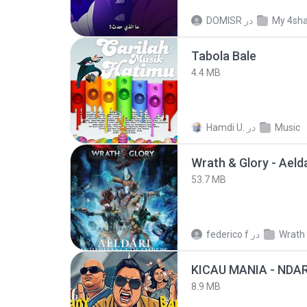
DOMISR
در
My 4sh
Tabola Bale
4.4 MB
Hamdi U.
در
Music
53.7 MB
federico f
در
Wrath 
8.9 MB