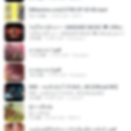
[Witanime.com] DTRD EP 03 HD.mp4
321.3 MB
19 दिन पहले
DRTY
ไม่มีใครรู้ตัวเรา– UNHEARD MUSIC 🖤| Official Lyric Video | เพลงสู้ชีวิต
ไม่มีใครรู้ตัวเรา– UNHEARD MUSIC 🖤| Official Lyric Video | เพลงสู้ชีวิต
4.8 MB
3 महीने पहले
Peeraya L.
สาปสมรส 1.pdf
112.4 MB
19 दिन पहले
Pandarin
สาปสมรส 2.pdf
78.3 MB
19 दिन पहले
Pandarin
KRK - เธอทิ้งฉันไว้ Ft.N/A , HK [Official MV]
KRK - เธอทิ้งฉันไว้ Ft.N/A , HK [Official MV]
4.6 MB
8 महीने पहले
นวมินทร์
ผู้บ่าวเสื้อปุ๋ย
ผู้บ่าวเสื้อปุ๋ย
5.2 MB
एक साल पहले
Mith 9.
หนูน้อยสู้ชีวิตกับภารกิจเลี้ยงพี่ชายทั้งห้า.pdf