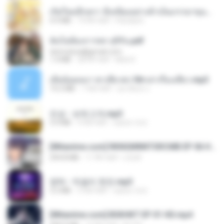
เกิดใหม่อีกครา อี๋เหนียงอย่างข้าเป็นภรรยาขุนนาง 1_ST.pdf
4.9 MB
19 दिन पहले
Pandarin
ฉันไม่ต้องการพร สุจิรัน.pdf
tanmobza@gmail.com
1.4 MB
28 दिन पहले
Mob K.
เมียน้อยเหงา พาเสียวค่ะ18+เล่าเรื่องเสียว.mp3
14.2 MB
7 साल पहले
อมรพันธ์ จ.
진성 - 보릿고개.mp3
3.4 MB
4 साल पहले
castor-trot
[Witanime.com] RKNGMNNTSRCMB EP 06 HD.mp4
294.8 MB
11 दिन पहले
LOLKI
영탁 - 막걸리 한잔.mp3
3.2 MB
3 साल पहले
castor-trot
[Witanime.com] BSKHKT EP 01 HD.mp4