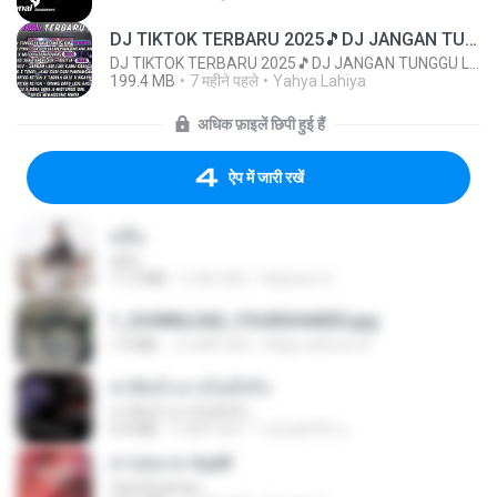
DJ TIKTOK TERBARU 2025🎵DJ JANGAN TUNGGU LAMA LAMA NANTI LAMA LAMA 🎵DJ SEDIA AKU SEBELUM HUJAN
DJ TIKTOK TERBARU 2025🎵DJ JANGAN TUNGGU LAMA LAMA NANTI LAMA LAMA 🎵DJ SEDIA AKU SEBELUM HUJAN
199.4 MB
7 महीने पहले
Yahya Lahiya
अधिक फ़ाइलें छिपी हुई हैं
ऐप में जारी रखें
คลื่น
คลื่น
11.2 MB
2 साल पहले
Vilaiwan S.
1_DOWNLOAD_FOURSHARED.jpg
1.9 MB
12 महीने पहले
Wtlprodthree A.
ชาติหน้าอาจไม่มีจริง
ชาติหน้าอาจไม่มีจริง
4.4 MB
9 महीने पहले
ไวลุ้น&#39; อ.
สาปสมรส 4.pdf
CamScanner