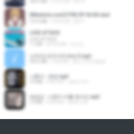
408.9 MB
16 दिन पहले
BLITR
[Witanime.com] DTRD EP 04 HD.mp4
279.0 MB
12 दिन पहले
DRTY
LOVE ATTACK
LOVE ATTACK
7.1 MB
एक साल पहले
지빈 임.
신유리) 유두자위 A to Z.mp3
256.6 MB
2 साल पहले
좀비고4인커플 좀.
나훈아 - 영영.mp3
3.5 MB
4 साल पहले
castor-trot
배금성 - 사랑이 비를 맞아요.mp3
3.5 MB
4 साल पहले
castor-trot