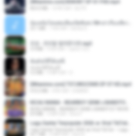
[Witanime.com] BSKHKT EP 01 FHD.mp4
853.0 MB
16 दिन पहले
BLITR
น้องหนิงโดนพ่อเลี้ยงเปิดซิงค่ะ18+เล่าเรื่องเสียว.mp3
25.1 MB
7 साल पहले
lambcr2 ..
진성 - 천년을 빌려준다면.mp3
3.4 MB
4 साल पहले
castor-trot
ฉันมันก็ดีได้แค่นี้
ฉันมันก็ดีได้แค่นี้
4.2 MB
9 महीने पहले
D
[Witanime.com] TSTJWGCDMS EP 07 HD.mp4
472.5 MB
4 दिन पहले
DOMISR
KICAU MANIA - NDARBOY GENK x BANDITOZ YAOW 86 (OFFICIAL LYRIC VIDEO) GAS POL NDANGAK
KICAU MANIA - NDARBOY GENK x BANDITOZ YAOW 86 (OFFICIAL LYRIC VIDEO) GAS POL NDANGAK
8.9 MB
3 महीने पहले
Rina P.
Lagu Santai Terpopuler 2026 🔥 Viral TikTok — Lagu Pop Indonesia Terbaru & Paling Hits 2026
Lagu Santai Terpopuler 2026 🔥 Viral TikTok — Lagu Pop Indonesia Terbaru & Paling Hits 2026
65.1 MB
4 महीने पहले
Azis N.