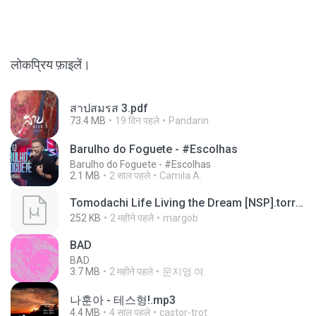
लोकप्रिय फ़ाइलें।
สาปสมรส 3.pdf
73.4 MB
19 दिन पहले
Pandarin
Barulho do Foguete - #Escolhas
Barulho do Foguete - #Escolhas
2.1 MB
2 साल पहले
Camila A.
Tomodachi Life Living the Dream [NSP].torrent
252 KB
2 महीने पहले
margob
BAD
BAD
3.7 MB
2 महीने पहले
문지영 여.
나훈아 - 테스형!.mp3
4.4 MB
4 साल पहले
castor-trot