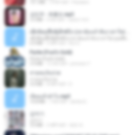
73.1 MB
19 दिन पहले
Pandarin
강민주 - 회룡포.mp3
3.5 MB
4 साल पहले
castor-trot
ເຊົາຮ້ອງເຖົ້າຊິເອົາທໍ່ໃດ (เซาฮ้องเถ้าสิเอาเท่าใด) ບຸນເກີດ ຫນູຫ່ວງ ft. ໂສພາ ຈຸນທະລາ
ເຊົາຮ້ອງເຖົ້າຊິເອົາທໍ່ໃດ (เซาฮ้องเถ้าสิเอาเท่าใด) ບຸນເກີດ ຫນູຫ່ວງ ft. ໂສພາ ຈຸນທະລາ
6.0 MB
2 महीने पहले
But G.
Pyrite (Fool's Gold)
Pyrite (Fool's Gold)
3.4 MB
12 साल पहले
princess Y.
สายลมเจ็บปวด
สายลมเจ็บปวด
4.0 MB
8 महीने पहले
D
เงี่ยนแล้วทำไง.mp3
10.8 MB
7 साल पहले
lambcr2 ..
갑자기
갑자기
3.0 MB
2 महीने पहले
복희 박.