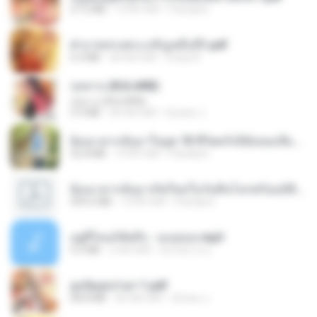
27.2 MB
19 दिन पहले
Pandarin
ฝ่าบาททรงพระเจริญหมื่นปี1.pdf
6.4 MB
एक साल पहले
Orasa K.
กุหลาบ (KULARB)
กุหลาบ (KULARB)
5.9 MB
एक साल पहले
Suwan J.
ย้อนเวลากลับมาในยุค 70 ชีวิตครั้งนี้ฉันขอเลือกเอง จบ.pdf
32.8 MB
19 दिन पहले
Pandarin
ย้อนเวลากลับมาเกิดใหม่ในวันสิ้นโลกพร้อมมิติส่วนตัว 1-443 [จบ] - 揍趴长颈鹿.pdf
499.6 MB
19 दिन पहले
Pandarin
อยู่ที่ไหนก็คิดถึง - เมนทอล.mp3
4.2 MB
2 साल पहले
มันไม้สาย ม.
ฮูหยิuสุดป่วuฯ 1.pdf
68.8 MB
एक साल पहले
ณิชพน แ.